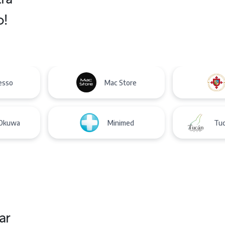
o!
esso
Mac Store
Okuwa
Minimed
Tuc
ar