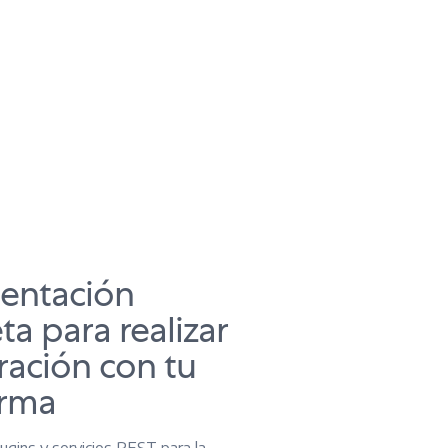
entación
a para realizar
gración con tu
orma