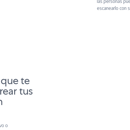
las personas pu
escanearlo con su
 que te
ear tus
n
vo o