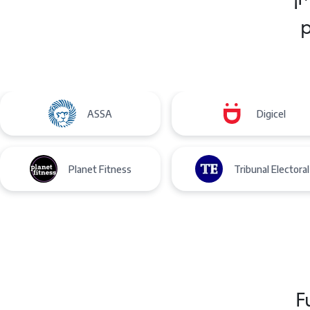
p
ASSA
Digicel
Planet Fitness
Tribunal Electoral
F