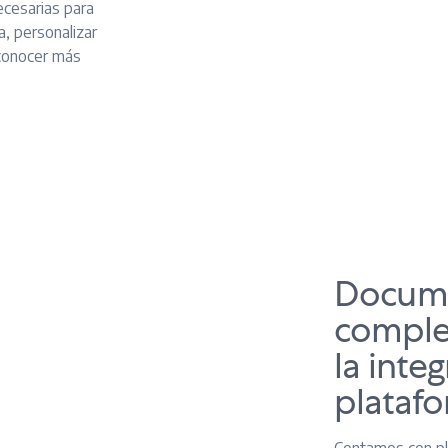
ecesarias para
a, personalizar
 conocer más
Docum
complet
la inte
plataf